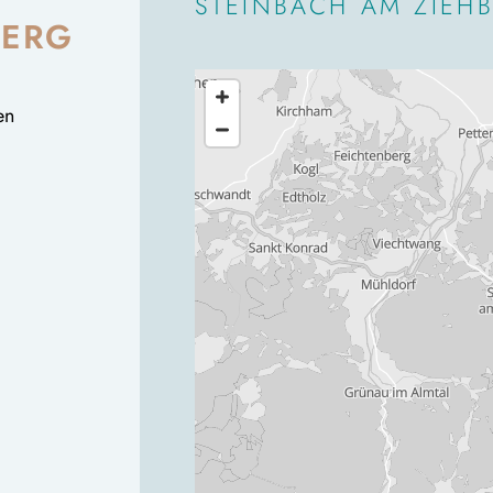
STEINBACH AM ZIEH
BERG
en