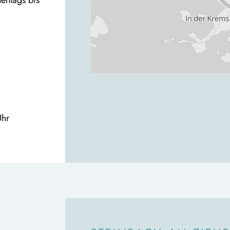
entags bis
Uhr