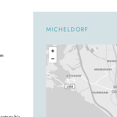
MICHELDORF
en